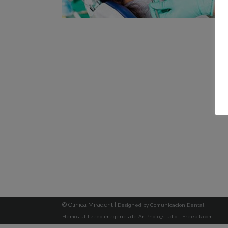
© Clínica Miradent |
Designed by
Comunicacion Dental
Hemos utilizado imágenes de ArtPhoto_studio - Freepik.com