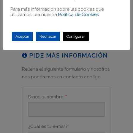
Monitorizada
Para más información sobre las cookies que
Flujo Digital Completo
utilizamos, lea nuestra
Política de Cookies
Aceptar
Rechazar
Configurar
PIDE MÁS INFORMACIÓN
Rellena el siguiente formulario y nosotros
nos pondremos en contacto contigo.
Dinos tu nombre:
*
¿Cuál es tu e-mail?: