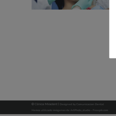
© Clínica Miradent |
Designed by
Comunicacion Dental
Hemos utilizado imágenes de ArtPhoto_studio - Freepik.com