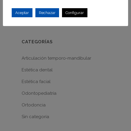
Visita al dentista antes de Navidad
Blanqueamiento dental, luce tu mejor
Aceptar
Rechazar
Configurar
sonrisa.
CATEGORÍAS
Articulación temporo-mandibular
Estética dental
Estética facial
Odontopediatría
Ortodoncia
Sin categoría