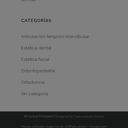
CATEGORÍAS
Articulación temporo-mandibular
Estética dental
Estética facial
Odontopediatría
Ortodoncia
Sin categoría
© Clínica Miradent |
Designed by
Comunicacion Dental
Hemos utilizado imágenes de ArtPhoto_studio - Freepik.com