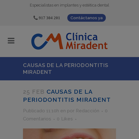
Especialistas en implantes y estética dental
917 304 201
Contáctanos ya
CAUSAS DE LA PERIODONTITIS
MIRADENT
25 FEB
CAUSAS DE LA
PERIODONTITIS MIRADENT
Publicado 11:10h
en
por
Redacción
0
Comentarios
0
Likes