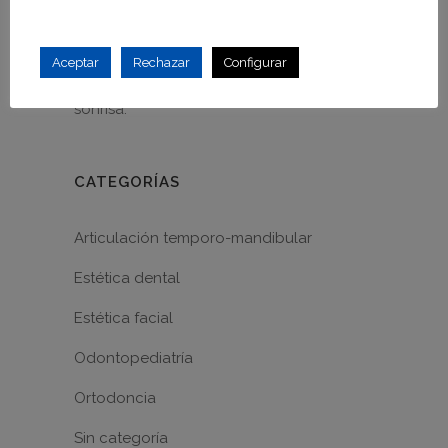
Navidad
Visita al dentista antes de Navidad
Aceptar
Rechazar
Configurar
Blanqueamiento dental, luce tu mejor
sonrisa.
CATEGORÍAS
Articulación temporo-mandibular
Estética dental
Estética facial
Odontopediatría
Ortodoncia
Sin categoría