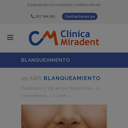
Especialistas en implantes y estética dental
917 304 201
Contáctanos ya
BLANQUEAMIENTO
29 ABR
BLANQUEAMIENTO
Publicado 17:13h
en
por
Redacción
0
Comentarios
0
Likes