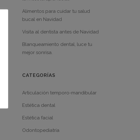
Alimentos para cuidar tu salud
bucal en Navidad
Visita al dentista antes de Navidad
Blanqueamiento dental, luce tu
mejor sonrisa.
CATEGORÍAS
Articulación temporo-mandibular
Estética dental
Estética facial
Odontopediatría