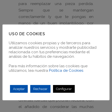
para reemplazar una pieza perdida.
Siempre que se mantengan
correctamente (y que te pongas en
manos de un buen implantólogo, por
supuesto) los implantes dentales pueden
USO DE COOKIES
durar toda una vida.
Utilizamos cookies propias y de terceros para
analizar nuestros servicios y mostrarte publicidad
Parte los avances que hacen aumentar la
relacionada con tus preferencias mediante el
esperanza de vida de los implantes
análisis de tu hábitos de navegación.
surgen de estudios como el de la Dr.
Para más información sobre las cookies que
María Prados-Privado de la
Universidad
utilizamos, lea nuestra
Política de Cookies
de Zaragoza
. En un estudio publicado
recientemente se investigó
detalladamente la estructura material de
Aceptar
Rechazar
Configurar
los implantes y cómo reaccionaban a las
diversas fuerzas que podrían recibirá. Con
el añadido de considerar las muchas