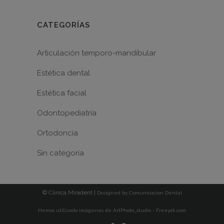
CATEGORÍAS
Articulación temporo-mandibular
Estética dental
Estética facial
Odontopediatría
Ortodoncia
Sin categoría
© Clínica Miradent |
Designed by
Comunicacion Dental
Hemos utilizado imágenes de ArtPhoto_studio - Freepik.com