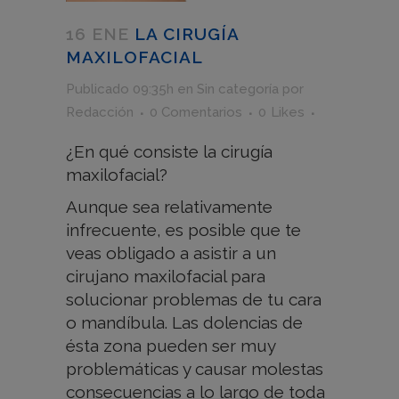
16 ENE
LA CIRUGÍA
MAXILOFACIAL
Publicado 09:35h
en
Sin categoría
por
Redacción
0 Comentarios
0
Likes
¿En qué consiste la cirugía
maxilofacial?
Aunque sea relativamente
infrecuente, es posible que te
veas obligado a asistir a un
cirujano maxilofacial para
solucionar problemas de tu cara
o mandíbula. Las dolencias de
ésta zona pueden ser muy
problemáticas y causar molestas
consecuencias a lo largo de toda