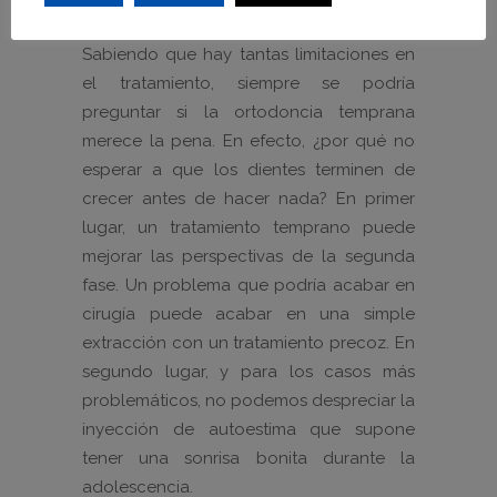
posteriormente.
Sabiendo que hay tantas limitaciones en
el tratamiento, siempre se podría
preguntar si la ortodoncia temprana
merece la pena. En efecto, ¿por qué no
esperar a que los dientes terminen de
crecer antes de hacer nada? En primer
lugar, un tratamiento temprano puede
mejorar las perspectivas de la segunda
fase. Un problema que podría acabar en
cirugía puede acabar en una simple
extracción con un tratamiento precoz. En
segundo lugar, y para los casos más
problemáticos, no podemos despreciar la
inyección de autoestima que supone
tener una sonrisa bonita durante la
adolescencia.