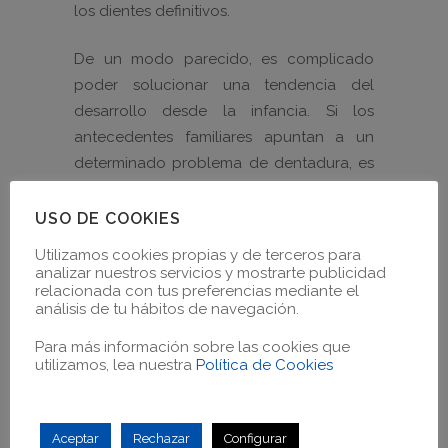
los dientes definitivos.
De un modo parecido, es complicado
poder solucionar una tendencia del
desarrollo desde la infancia. Si los
antecedentes familiares apuntan a un
determinado problema de dentadura, es
muy probable que éste se manifieste a
medida que el paciente crece. Una
USO DE COOKIES
ortodoncia en la infancia puede controlar
Utilizamos cookies propias y de terceros para
cómo se manifiesta ésta tendencia, pero
analizar nuestros servicios y mostrarte publicidad
relacionada con tus preferencias mediante el
no la impedirá entre las fases del
análisis de tu hábitos de navegación.
tratamiento. Normalmente el crecimiento
de los dientes continúa hasta los 17 años
Para más información sobre las cookies que
utilizamos, lea nuestra
Política de Cookies
en hombres y los 15 en mujeres, y los
defectos corregidos en la infancia
pueden volver a aparecer
Aceptar
Rechazar
Configurar