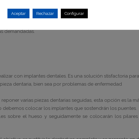
mente son rellenos con los que tapan cavidades o de carill
Aceptar
Rechazar
Configurar
antología, se encarga de reponer los dientes perdidos y hoy en
más demandadas.
alizar con implantes dentales. Es una solución stisfactoria par
pieza dentaria, bien sea por problemas de enfermedad
eponer varias piezas dentarias seguidas, esta opción es la m
o debemos colocar los implantes que sostendrán los puentes.
tales sobre el hueso y seguidamente se colocarán los pilare