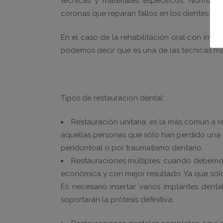
técnicas y materiales específicos. Normal
coronas que reparan fallos en los dientes.
En el caso de la rehabilitación oral con impl
podemos decir que es una de las técnicas 
Tipos de restauración dental:
Restauración unitaria: es la más común a re
aquellas personas que sólo han perdido una 
peridontoal o por traumatismo dentario.
Restauraciones múltiples: cuando debemo r
económica y con mejor resultado. Ya que sól
Es necesario insertar varios implantes den
soportarán la prótesis definitiva.