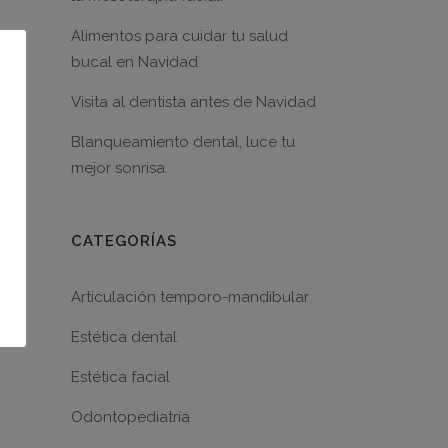
Alimentos para cuidar tu salud
bucal en Navidad
Visita al dentista antes de Navidad
Blanqueamiento dental, luce tu
mejor sonrisa.
CATEGORÍAS
Articulación temporo-mandibular
Estética dental
Estética facial
Odontopediatría